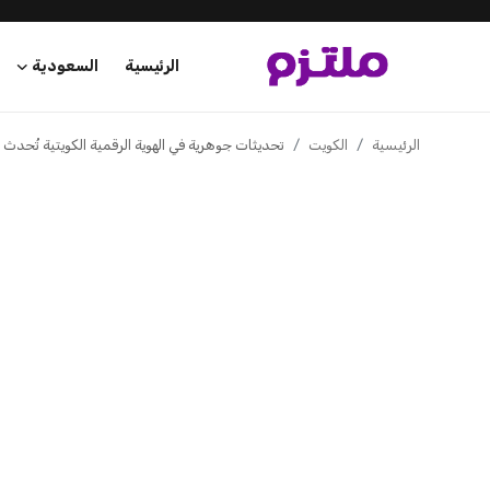
الرئيسية
مصر
الأوقاف تحذر من محت​​الين يزعمون قدرتهم على توفير و
مصر
الأوقاف تحذر من محت​​الين
وظائف بالوزارة وهيئاتها
الرئيسية
السعودية
عبد الله بن ناصر
منذ 6 ساعات
الإمارات
الكويت
قطر
البحرين
سلطنة عمان