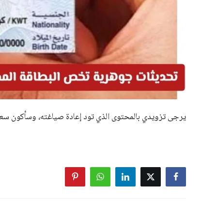
حذرت وزارة الأوقاف من أشخاص يدّعون انتماءهم للوزارة وقدر
عن طريق التعيين أو التعاقد. هؤلاء الأشخاص يطلبون مبالغ ما
تحذير المواطنين
أهابت الوزارة في بيان رسمي بجميع المواطنين بضرورة توخ
على ضم المساجد أو توفير فرص عمل. وأكدت أن هذه المزاعم
بغير وجه حق.
إجراءات رسمية للوزارة
أكدت الوزارة أنها تفتخر بمتابعة إجراءات ضم المساجد وبنائها 
الطرق القانونية والقنوات الرسمية. وأضافت أن جميع هذه العمل
دعوة للإبلاغ عن الاحتيالات
وطالبت الوزارة المواطنين بعدم الانخداع بمزاعم ووعود كاذبة م
وشددت على أهمية الحصول على المعلومات من مصادرها الرس