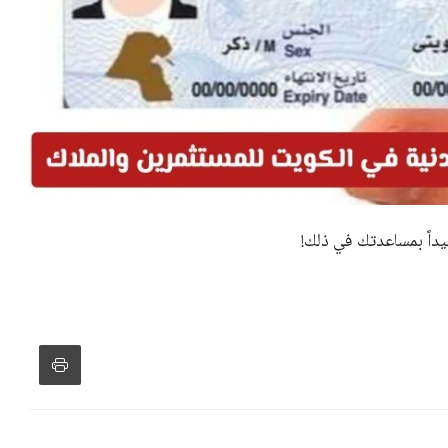
تهم على توفير فرص عمل فيها أو في الهيئات التابعة لها، سواء
لية من الناس الذين ينخدعون بمزاعمهم.
ي الحذر من أي شخص ينتحل صفة موظف بالوزارة، أو يدعي قدرته
 ليست سوى أكاذيب تهدف إلى خداع المواطنين وسرقتهم أموالهم
وصيانتها، بالإضافة إلى تعزيز صفوف العاملين بالوزارة من خلال
يات تتم وفق إجراءات معلنة ومتفق عليها قانونياً.
ن هذا القبيل، كما دعتهم للإبلاغ الفوري عن أي حالات مماثلة.
مية فقط.