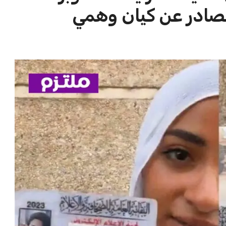
الاخبار الشائعة
ا
تجربتي مع سنام الجمل للعناية للشعر
ا
والبشرة وأهم الفوائد المتعددة لسنام
ا
الجمل
سعود بن محمد
12 سبتمبر 2025
مكتب تنسيق الجامعات يحدد الأحد
كآخر موعد لتسجيل الرغبات في
المرحلة الأولى 2026
عبد الله بن ناصر
7 أغسطس 2026
تعرف على تكلفة تجديد الإقامة لمدة 3
أشهر في السعودية بأسعار مناسبة