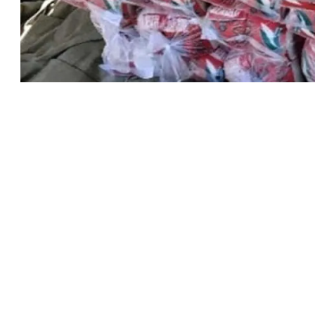
يبدأ اعتبارًا من غد الخميس، 6 أغسطس 2026، طرح السكر الحر بسعر 25 جنيهًا للكيلو، بعد أن كان سعره 28 جنيهًا. يأتي هذا
التجارة الداخلية، والدكتور علاء فاروق، وزير الزراعة واستصلاح
 مصر للتنمية المستدامة، وذلك لتعزيز التنسيق والتعاون بين
ة
قابضة للصناعات الغذائية، بالإضافة إلى منافذ وزارة الزراعة
ل مصر للتنمية المستدامة. يهدف هذا التوسع إلى زيادة توفر
لأساسية بأسعار مناسبة، والمساهمة في تخفيف الأعباء المعيشية