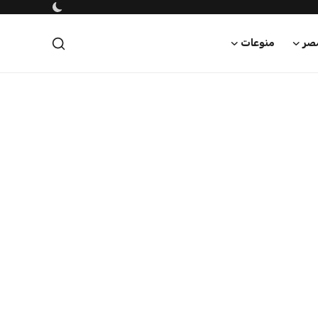
صر
منوعات