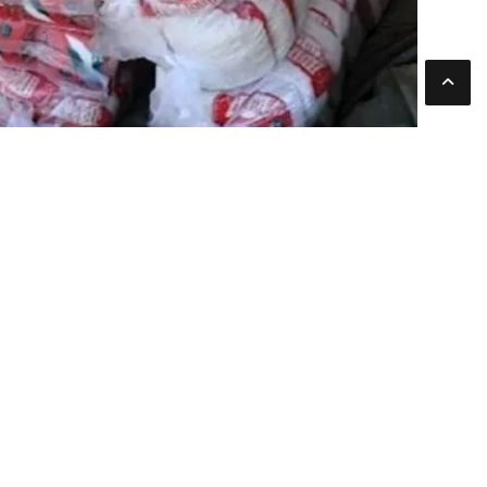
القرار في إطار توجيهات الدكتور شريف فاروق، وزير التموين و
الأراضي، والدكتور بهاء الغنام، المدير التنفيذي لجهاز مستقبل
الجهات الثلاث.
توفير السكر في المجمعات الاستهلاكي
يتضمن هذا الطرح جميع المجمعات الاستهلاكية التابعة للشركة ال
واستصلاح الأراضي ومنافذ “سوبر توفير” التابعة لجهاز مستقب
السكر الحر للمواطنين، وتعزيز جهود الدولة في توفير السلع ا
ودعم استقرار الأسواق.
تنظيم الإمدادات والتوزيع