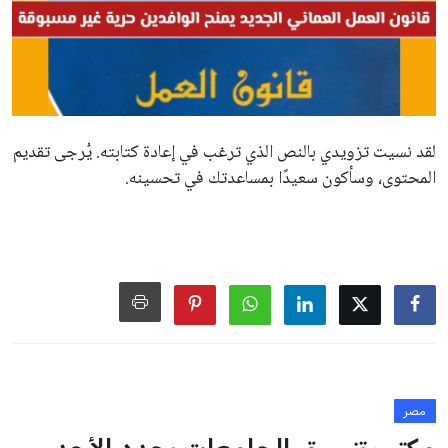
لقد نسيت تزويدي بالنص الذي ترغب في إعادة كتابته. يُرجى تقديم
المحتوى، وسأكون سعيدًا بمساعدتك في تحسينه.
مصر