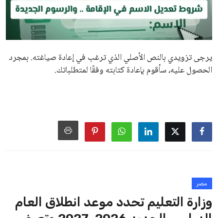
يرجى تزويدي بالنص الأصلي الذي ترغب في إعادة صياغته. بمجرد
الحصول عليه، سأقوم بإعادة كتابته وفقًا لمتطلباتك.
مصر
وزارة التعليم تحدد موعد انطلاق العام