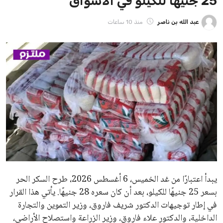
25 جنيهًا للكيلو في الأسواق
عبد الله بن ناصر
منذ 10 ساعات
يبدأ اعتبارًا من غد الخميس، 6 أغسطس 2026، طرح السكر الحر
بسعر 25 جنيهًا للكيلو، بعد أن كان سعره 28 جنيهًا. يأتي هذا القرار
في إطار توجيهات الدكتور شريف فاروق، وزير التموين والتجارة
الداخلية، والدكتور علاء فاروق، وزير الزراعة واستصلاح الأراضي،