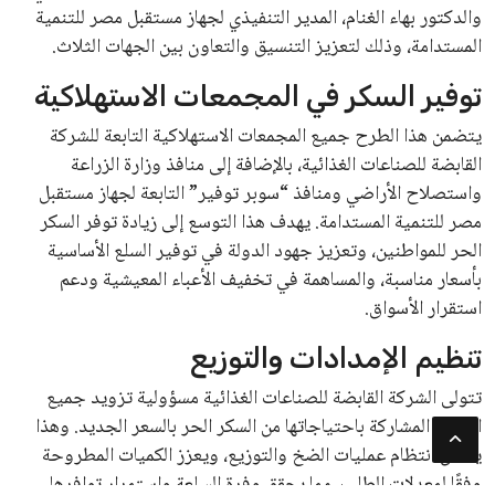
والدكتور بهاء الغنام، المدير التنفيذي لجهاز مستقبل مصر للتنمية
المستدامة، وذلك لتعزيز التنسيق والتعاون بين الجهات الثلاث.
توفير السكر في المجمعات الاستهلاكية
يتضمن هذا الطرح جميع المجمعات الاستهلاكية التابعة للشركة
القابضة للصناعات الغذائية، بالإضافة إلى منافذ وزارة الزراعة
واستصلاح الأراضي ومنافذ “سوبر توفير” التابعة لجهاز مستقبل
مصر للتنمية المستدامة. يهدف هذا التوسع إلى زيادة توفر السكر
الحر للمواطنين، وتعزيز جهود الدولة في توفير السلع الأساسية
بأسعار مناسبة، والمساهمة في تخفيف الأعباء المعيشية ودعم
استقرار الأسواق.
تنظيم الإمدادات والتوزيع
تتولى الشركة القابضة للصناعات الغذائية مسؤولية تزويد جميع
المنافذ المشاركة باحتياجاتها من السكر الحر بالسعر الجديد. وهذا
يضمن انتظام عمليات الضخ والتوزيع، ويعزز الكميات المطروحة
وفقًا لمعدلات الطلب، مما يحقق وفرة السلعة واستمرار توافرها