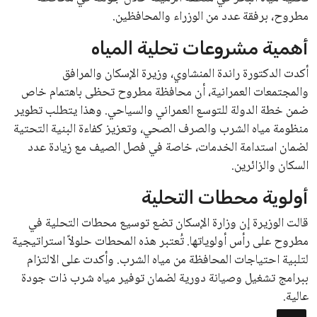
مطروح، برفقة عدد من الوزراء والمحافظين.
أهمية مشروعات تحلية المياه
أكدت الدكتورة راندة المنشاوي، وزيرة الإسكان والمرافق
والمجتمعات العمرانية، أن محافظة مطروح تحظى باهتمام خاص
ضمن خطة الدولة للتوسع العمراني والسياحي. وهذا يتطلب تطوير
منظومة مياه الشرب والصرف الصحي، وتعزيز كفاءة البنية التحتية
لضمان استدامة الخدمات، خاصة في فصل الصيف مع زيادة عدد
السكان والزائرين.
أولوية محطات التحلية
قالت الوزيرة إن وزارة الإسكان تضع توسيع محطات التحلية في
مطروح على رأس أولوياتها. تُعتبر هذه المحطات حلولاً استراتيجية
لتلبية احتياجات المحافظة من مياه الشرب. وأكدت على الالتزام
ببرامج تشغيل وصيانة دورية لضمان توفير مياه شرب ذات جودة
عالية.