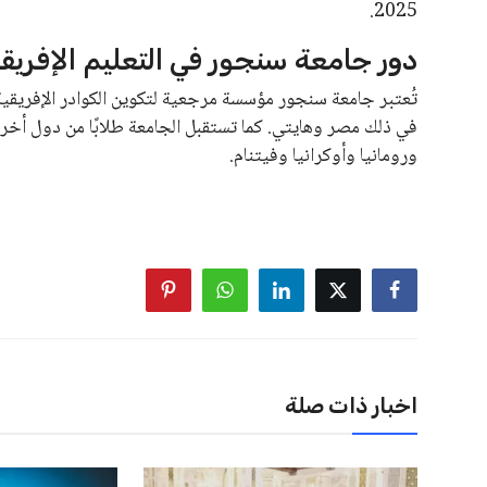
2025.
دور جامعة سنجور في التعليم الإفريق
تُعتبر جامعة سنجور مؤسسة مرجعية لتكوين الكوادر الإفريقية،
في ذلك مصر وهايتي. كما تستقبل الجامعة طلابًا من دول أخرى خ
ورومانيا وأوكرانيا وفيتنام.
اخبار ذات صلة