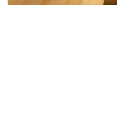
أعلنت الهيئة العامة للأرصاد الجوية عن حالة الطقس اليوم، الجمعة، 7 أغسطس 2026، مع توضيح درجات الحرارة المتوقعة،
لنهار في معظم المناطق.
فظات، بينما سيكون حارًا ورطبًا على السواحل الشمالية. وفي
ذكرت الهيئة أنه سيكون هناك نشاط للرياح في بعض المناطق، بسرعة تتراوح بين 30 إلى 40 كم/س، مما يساهم في تلطيف
طق من محافظة البحر الأحمر وشمال وجنوب الصعيد على فترات
الإسكندرية، بلطيم، جمصة، دمياط، العريش، وبورسعيد، مما