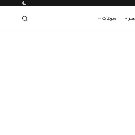
صر
منوعات