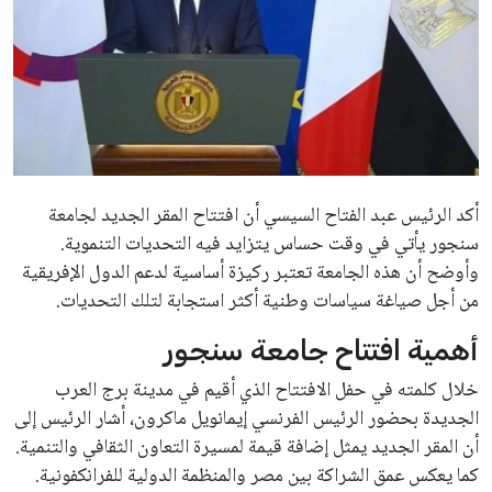
أكد الرئيس عبد الفتاح السيسي أن افتتاح المقر الجديد لجامعة
سنجور يأتي في وقت حساس يتزايد فيه التحديات التنموية.
وأوضح أن هذه الجامعة تعتبر ركيزة أساسية لدعم الدول الإفريقية
من أجل صياغة سياسات وطنية أكثر استجابة لتلك التحديات.
أهمية افتتاح جامعة سنجور
خلال كلمته في حفل الافتتاح الذي أقيم في مدينة برج العرب
الجديدة بحضور الرئيس الفرنسي إيمانويل ماكرون، أشار الرئيس إلى
أن المقر الجديد يمثل إضافة قيمة لمسيرة التعاون الثقافي والتنمية.
كما يعكس عمق الشراكة بين مصر والمنظمة الدولية للفرانكفونية.