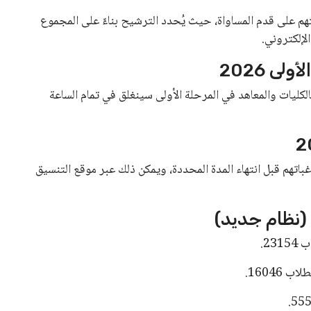
 بترول أبوظبي الوطنية «أدنوك» بصاروخ خلال عبورها مضيق هرمز.
حة البحرية وحرية حركة التجارة في أحد أهم الممرات المائية
حدة الشقيقة، ورفضها القاطع لكافة الأعمال التي تستهدف السفن
منطقة.
ية الدولية، وعدم تعريضها للخطر. كما جددت دعوتها إلى ضرورة
م في تحقيق الأمن والاستقرار الإقليمي.