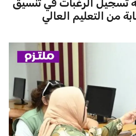
في مضيق هرمز
داف ناقلة نفط إماراتية في