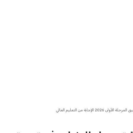
 في الدقهلية
غلق باب تنسيق المرحلة الأولى
طان بشري يمتد ...
2026 غدًا وتحذير عاجل من و...
عبد الله بن ناصر
8 أغسطس 2026
خدمو الخطوط
وزارة النقل تكشف عن قوة فيكترون
 الجرائم المرتبط...
أحدث جرارات نقل البضائع...
عبد الله بن ناصر
8 أغسطس 2026