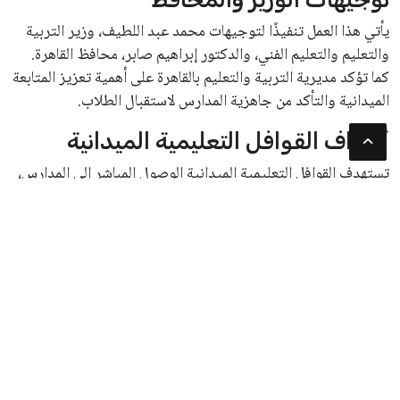
يأتي هذا العمل تنفيذًا لتوجيهات محمد عبد اللطيف، وزير التربية
والتعليم والتعليم الفني، والدكتور إبراهيم صابر، محافظ القاهرة.
كما تؤكد مديرية التربية والتعليم بالقاهرة على أهمية تعزيز المتابعة
الميدانية والتأكد من جاهزية المدارس لاستقبال الطلاب.
أهداف القوافل التعليمية الميدانية
تستهدف القوافل التعليمية الميدانية الوصول المباشر إلى المدارس،
بدلاً من الاكتفاء بالتقارير المكتبية. هذا يسمح بفهم الواقع الفعلي
داخل المدارس، وتحديد الاحتياجات، ومتابعة أوجه القصور
والملاحظات، والتعامل معها بسرعة بالتنسيق مع الإدارات التعليمية
والجهات المختصة.
الاجتماع بعد انتهاء جولة القوافل
بعد انتهاء جولة القوافل، توجهت الدكتورة همت إسماعيل أبو كيلة،
مدير مديرية التربية والتعليم بالقاهرة، إلى مدرسة طبري الحجاز
الثانوية العسكرية بنين التابعة لإدارة النزهة، لعقد لقاء مع أعضاء