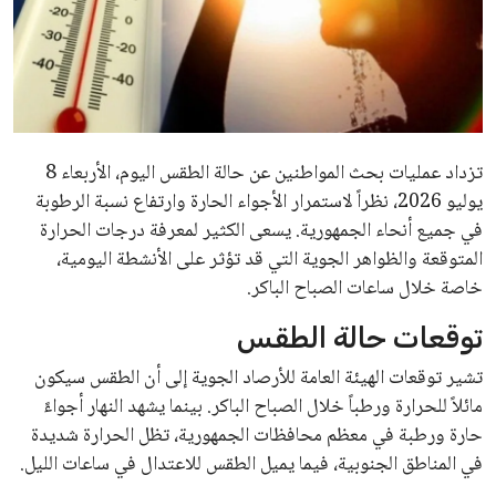
تزداد عمليات بحث المواطنين عن حالة الطقس اليوم، الأربعاء 8
يوليو 2026، نظراً لاستمرار الأجواء الحارة وارتفاع نسبة الرطوبة
في جميع أنحاء الجمهورية. يسعى الكثير لمعرفة درجات الحرارة
المتوقعة والظواهر الجوية التي قد تؤثر على الأنشطة اليومية،
خاصة خلال ساعات الصباح الباكر.
توقعات حالة الطقس
تشير توقعات الهيئة العامة للأرصاد الجوية إلى أن الطقس سيكون
مائلاً للحرارة ورطباً خلال الصباح الباكر. بينما يشهد النهار أجواءً
حارة ورطبة في معظم محافظات الجمهورية، تظل الحرارة شديدة
في المناطق الجنوبية، فيما يميل الطقس للاعتدال في ساعات الليل.