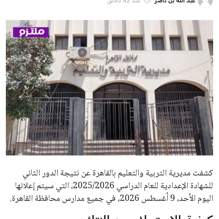
شبكة ملتزم الإخبارية نهتم بنشر كل الاخبار والاحداث باللغة العربية على
مدار الساعة بهدف إثراء المحتوى العربي في كل المجالات.
الاخبار الشائعة
تجربتي مع سنام الجمل للعناية للشعر
والبشرة وأهم الفوائد المتعددة لسنام
الجمل
سعود بن محمد
12 سبتمبر 2025
مواقيت الصلاة اليوم الأحد 9 أغسطس
2026 بما في ذلك موعد أذان الفجر
عبد الله بن ناصر
9 أغسطس 2026
تعرف على تكلفة تجديد الإقامة لمدة 3 أشهر
في السعودية بأسعار مناسبة
سعود بن محمد
5 يونيو 2026