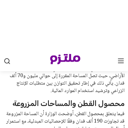
أوضحت الدكتورة مايا مرسي أن البرنامج يحتوي على مجموعة
متنوعة من الأنشطة التدريبية والتطبيقات العملية التي تساعد
المشاركين في التعرف على طبيعة العمل داخل القطاع المصرفي
وآليات تقديم الخدمات المالية. كما يركز البرنامج على تطوير مهارات
التواصل، والعمل الجماعي، والتفكير التحليلي، وحل المشكلات، مما
يعزز قدرة الطلاب التنافسية وجاهزيتهم المهنية.
دور البنك في المسؤولية المجتمعية
وأشار وليد النحاس، نائب رئيسة مجلس إدارة البنك، إلى أن البرنامج
التدريبي الصيفي يمثل أحد المحاور الرئيسية لدور البنك في
المسؤولية المجتمعية. ويعكس البرنامج إيمان البنك بأهمية دعم
الشباب وتمكينهم من اكتساب الخبرات العملية اللازمة لبناء مستقبل
مهني ناجح.
استثمار في التعليم والتدريب
لفت النحاس إلى أن الاستثمار في التعليم والتدريب يُعد من أهم
العوامل الداعمة للتنمية المستدامة. ويعكس البرنامج حرص بنك