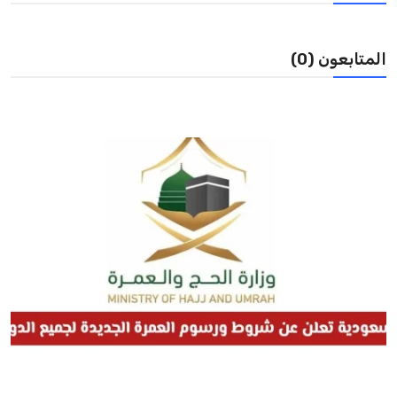
مصر
المتابعون (0)
منوعات