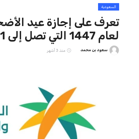
مصر
منوعات
يرجى تقديم النص الذي ترغب في إعادة صياغته حتى أتمكن 