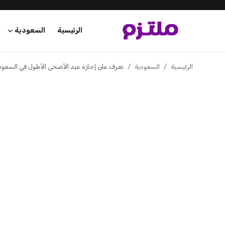
الرئيسية
السعودية
السعودية
الإمارات
تعرف على إجازة عيد الأض
الكويت
لعام 1447 التي تصل إلى 11 يوماً
قطر
سعود بن محمد
منذ 3 أشهر
البحرين
سلطنة عمان