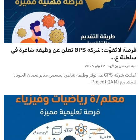
فرصة لا تُفوّت: شركة GPS تعلن عن وظيفة شاغرة في
سلطنة ع...
عبد الرحمن بن فهد
2 فبراير 2026
أعلنت شركة GPS عن توفر وظيفة شاغرة بمسمى مدير ضمان الجودة
للمشاريع (Project QA M...