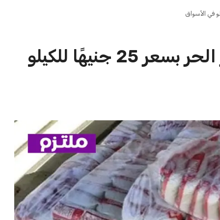
الاخبار الشائعة
ا
تجربتي مع سنام الجمل للعناية للشعر
ا
والبشرة وأهم الفوائد المتعددة لسنام
ا
الجمل
سعود بن محمد
12 سبتمبر 2025
ابتداءً من الغد طرح السكر الحر بسعر
25 جنيهًا للكيلو في الأسواق
عبد الله بن ناصر
6 أغسطس 2026
تعرف على تكلفة تجديد الإقامة لمدة 3
أشهر في السعودية بأسعار مناسبة
سعود بن محمد
5 يونيو 2026